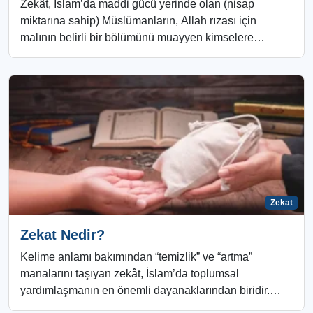
Zekât, İslam’da maddi gücü yerinde olan (nisap
miktarına sahip) Müslümanların, Allah rızası için
malının belirli bir bölümünü muayyen kimselere
vermesini...
Zekat
Zekat Nedir?
Kelime anlamı bakımından “temizlik” ve “artma”
manalarını taşıyan zekât, İslam’da toplumsal
yardımlaşmanın en önemli dayanaklarından biridir.
Kur’an-ı Kerim’de Zekat hakkında...