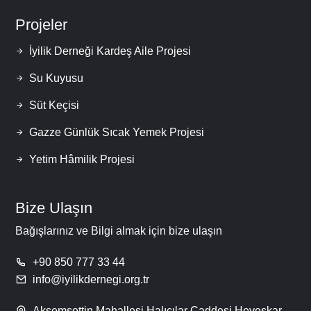
Projeler
İyilik Derneği Kardeş Aile Projesi
Su Kuyusu
Süt Keçisi
Gazze Günlük Sıcak Yemek Projesi
Yetim Hâmilik Projesi
Bize Ulaşın
Bağışlarınız ve Bilgi almak için bize ulaşın
+90 850 777 33 44
info@iyilikdernegi.org.tr
Akşemsettin Mahallesi Halıcılar Caddesi Heveskar